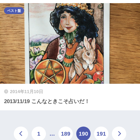
ベスト盤
2014年11月10日
2013/11/19 こんなときこそ占いだ！
1
…
189
190
191