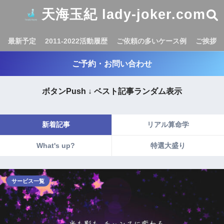
天海玉紀 lady-joker.com
最新予定
2011-2022活動履歴
ご依頼の多いケース例
ご挨拶
ご予約・お問い合わせ
ボタンPush ↓ ベスト記事ランダム表示
新着記事
リアル算命学
What's up?
特選大盛り
サービス一覧