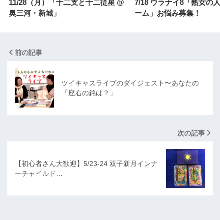
11/28（月）「十二支と十二従星 @
7/18 ウラナイ8「熟女の
奥三河・新城」
ーム」お悩み募集！
前の記事
ツイキャスライブのダイジェスト〜あなたの
「座右の銘は？」
次の記事
【初心者さん大歓迎】5/23-24 双子新月インナ
ーチャイルド…