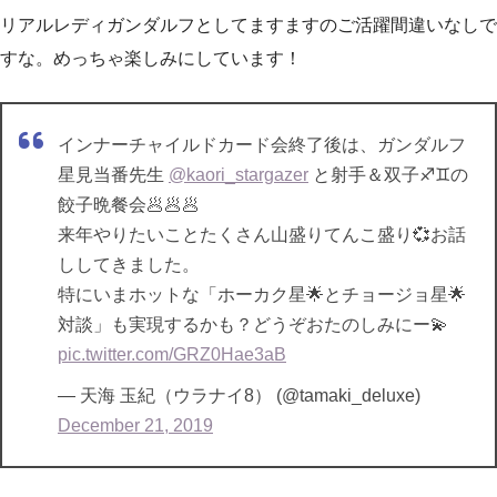
リアルレディガンダルフとしてますますのご活躍間違いなしで
すな。めっちゃ楽しみにしています！
インナーチャイルドカード会終了後は、ガンダルフ
星見当番先生
@kaori_stargazer
と射手＆双子♐️♊️の
餃子晩餐会🥟🥟🥟
来年やりたいことたくさん山盛りてんこ盛り💞お話
ししてきました。
特にいまホットな「ホーカク星🌟とチョージョ星🌟
対談」も実現するかも？どうぞおたのしみにー💫
pic.twitter.com/GRZ0Hae3aB
— 天海 玉紀（ウラナイ8） (@tamaki_deluxe)
December 21, 2019