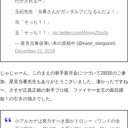
行かされるー」
玉紀先生「当番さんがガンダルフになるんだよ！」
当「そっち？！」
玉「そっち！！」
pic.twitter.com/WmysZfzuNj
— 星見当番@薄い本の原稿中 (@kaori_stargazer)
December 21, 2019
じゃじゃーん。このまえの射手新月会につづいて2回目のご参
加、星見当番先生もありがとうございました。凄かったですね
ー。さすが正真正銘の射手プロ様、ファイヤー女王の面目躍
如！の引きの強さでした。
小アルカナは努力すべき面がドロシー（ワンドの女