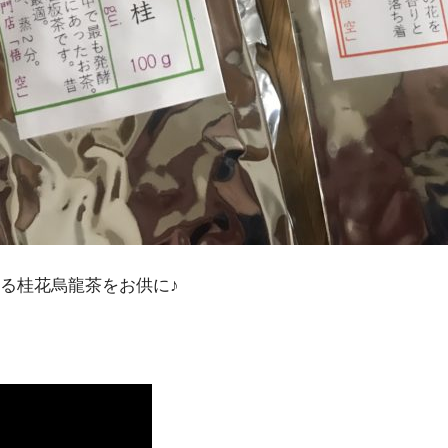
る桂花烏龍茶をお供に♪