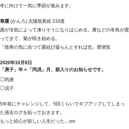
冬に向けて一気に季節が進みます。
寒露
(かんろ) 太陽視黄経 210度
露が冷気によって凍りそうになりはじめる。雁などの冬鳥が渡
ってきて、菊が咲き始める。
「陰寒の気に合つて露結び凝らんとすれば也」暦便覧
2020年10月8日
「庚子」年＋「丙戌」月、節入りのお知らせです。
◯丙庚
◯戌子
5年前にチャレンジして、5回くらいでギブアップしてしまっ
た過去ログを貼っておきます。
もっと絵心が欲しい人生だった…orz