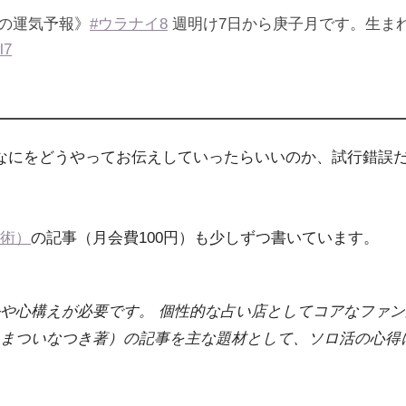
子の運気予報》
#ウラナイ8
週明け7日から庚子月です。生ま
l7
なにをどうやってお伝えしていったらいいのか、試行錯誤
術）
の記事（月会費100円）も少しずつ書いています。
や心構えが必要です。 個性的な占い店としてコアなファンが
まついなつき著）の記事を主な題材として、ソロ活の心得