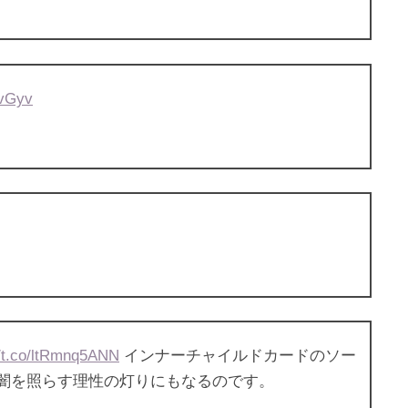
jvGyv
//t.co/ltRmnq5ANN
インナーチャイルドカードのソー
闇を照らす理性の灯りにもなるのです。