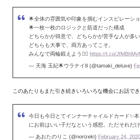
🌟全体の雰囲気や印象を掴むインスピレーシ
🌟一枚一枚のロジックと筋道だった構成
どちらかが得意で、どちらかが苦手な人が多
どちらも大事で、両方あってこそ。
みんなで両輪鍛えよう🚴‍♀️
https://t.co/JfMBhM
— 天海 玉紀🌟ウラナイ8 (@tamaki_deluxe)
Fe
このあたりもまた引き続きいろいろな機会にお話でき
今日も今日とてインナーチャイルドカード✨本
にお前はいい子だなという感想。ただそれだけ
— あおたのりこ (@norizeki)
February 24, 202