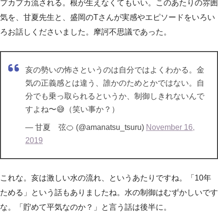
プカプカ流される。根が生えなくてもいい。このあたりの雰囲
気を、甘夏先生と、盛岡のTさんが実感やエピソードをいろい
ろお話しくださいました。摩訶不思議であった。
亥の勢いの怖さというのは自分ではよくわかる。金
気の正義感とは違う、誰かのためとかではない。自
分でも乗っ取られるというか、制御しきれないんで
すよね〜😅（笑い事か？）
— 甘夏 弦🍊 (@amanatsu_tsuru)
November 16,
2019
これな。亥は激しい水の流れ、というあたりですね。「10年
ためる」という話もありましたね。水の制御はむずかしいです
な。「貯めて平気なのか？」と言う話は後半に。