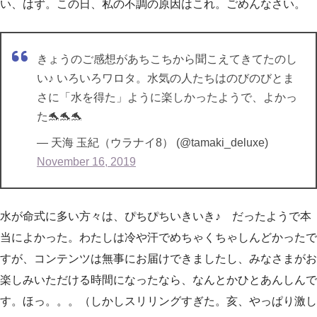
い、はず。この日、私の不調の原因はこれ。ごめんなさい。
きょうのご感想があちこちから聞こえてきてたのし
い♪ いろいろワロタ。水気の人たちはのびのびとま
さに「水を得た」ように楽しかったようで、よかっ
た🐬🐬🐬
— 天海 玉紀（ウラナイ8） (@tamaki_deluxe)
November 16, 2019
水が命式に多い方々は、ぴちぴちいきいき♪ だったようで本
当によかった。わたしは冷や汗でめちゃくちゃしんどかったで
すが、コンテンツは無事にお届けできましたし、みなさまがお
楽しみいただける時間になったなら、なんとかひとあんしんで
す。ほっ。。。（しかしスリリングすぎた。亥、やっぱり激し