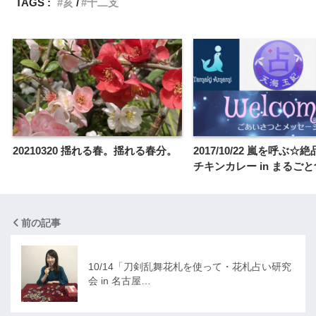
TAGS :
亥
十二支
20210320 揺れる春。揺れる春分。
2017/10/22 嵐を呼ぶ☆
チキンカレー in まるご
前の記事
10/14「刀剣乱舞花札を使って・花札占い研究
会 in 名古屋…