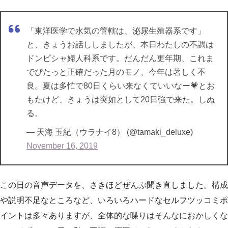
「東洋医学で水気の管轄は、泌尿生殖器系です」
と、きょうお話ししましたが、本日わたしの不調は
ドンピシャ婦人科系です。だんだん更年期、これま
でぴたっと正確だった月のモノ、今年は著しく不
良。夏は多忙で80日くらい来なくていいなー💗とお
もたけど、きょうは突如として20日強で来た。しぬ
る。
— 天海 玉紀（ウラナイ8） (@tamaki_deluxe)
November 16, 2019
この日の音声データを、さきほどぜんぶ聞き直しました。構成
や説明不足なところなど、いろいろハードなセルフツッコミポ
イントは多々ありますが、全体的な喋りはそんなにおかしくな