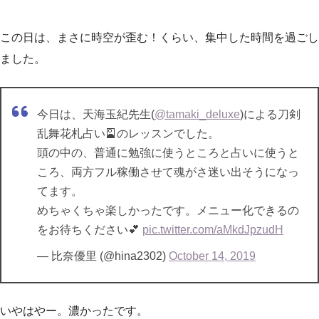
この日は、まさに時空が歪む！くらい、集中した時間を過ごし
ました。
今日は、天海玉紀先生(
@tamaki_deluxe
)による刀剣
乱舞花札占い🎴のレッスンでした。
頭の中の、普通に勉強に使うところと占いに使うと
ころ、両方フル稼働させて魂がさ迷い出そうになっ
てます。
めちゃくちゃ楽しかったです。メニュー化できるの
をお待ちください💕
pic.twitter.com/aMkdJpzudH
— 比奈優里 (@hina2302)
October 14, 2019
いやはやー。濃かったです。