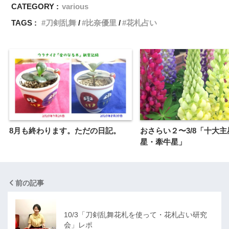
CATEGORY :
various
TAGS :
刀剣乱舞
比奈優里
花札占い
8月も終わります。ただの日記。
おさらい２〜3/8「十大
星・牽牛星」
前の記事
10/3「刀剣乱舞花札を使って・花札占い研究
会」レポ