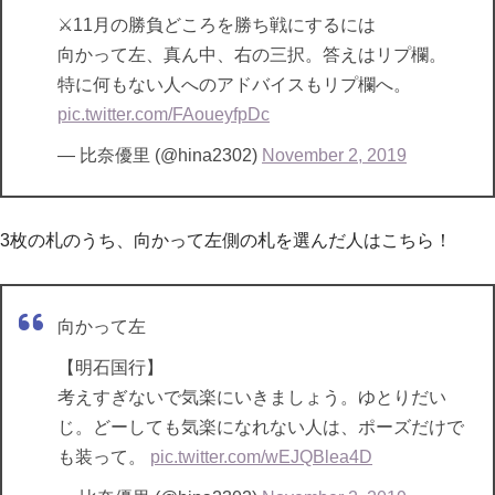
⚔️11月の勝負どころを勝ち戦にするには
向かって左、真ん中、右の三択。答えはリプ欄。
特に何もない人へのアドバイスもリプ欄へ。
pic.twitter.com/FAoueyfpDc
— 比奈優里 (@hina2302)
November 2, 2019
3枚の札のうち、向かって左側の札を選んだ人はこちら！
向かって左
【明石国行】
考えすぎないで気楽にいきましょう。ゆとりだい
じ。どーしても気楽になれない人は、ポーズだけで
も装って。
pic.twitter.com/wEJQBlea4D