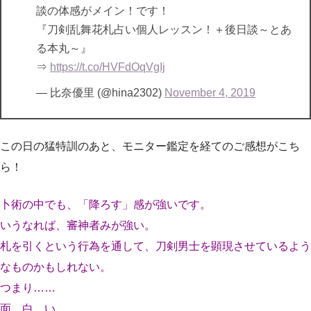
談の体感がメイン！です！
『刀剣乱舞花札占い個人レッスン！＋後日談～とあ
る本丸～』
⇒
https://t.co/HVFdOqVgIj
— 比奈優里 (@hina2302)
November 4, 2019
この日の猛特訓のあと、モニター鑑定を経てのご感想がこち
ら！
卜術の中でも、「降ろす」感が強いです。
いうなれば、審神者みが強い。
札を引くという行為を通して、刀剣男士を顕現させているよう
なものかもしれない。
つまり……
面 白 い