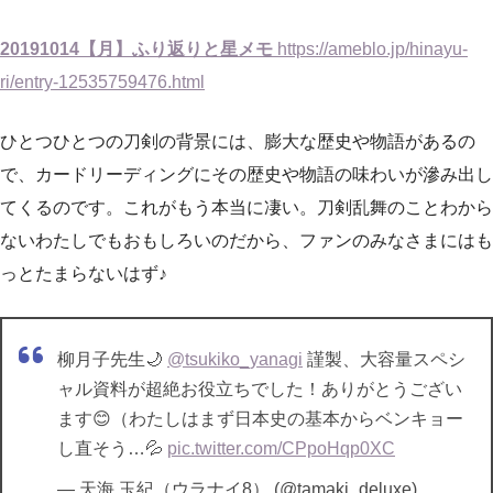
20191014【月】ふり返りと星メモ
https://ameblo.jp/hinayu-
ri/entry-12535759476.html
ひとつひとつの刀剣の背景には、膨大な歴史や物語があるの
で、カードリーディングにその歴史や物語の味わいが滲み出し
てくるのです。これがもう本当に凄い。刀剣乱舞のことわから
ないわたしでもおもしろいのだから、ファンのみなさまにはも
っとたまらないはず♪
柳月子先生🌙
@tsukiko_yanagi
謹製、大容量スペシ
ャル資料が超絶お役立ちでした！ありがとうござい
ます😊（わたしはまず日本史の基本からベンキョー
し直そう…💦
pic.twitter.com/CPpoHqp0XC
— 天海 玉紀（ウラナイ8） (@tamaki_deluxe)