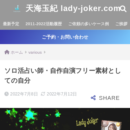
天海玉紀 lady-joker.com
最新予定
2011-2022活動履歴
ご依頼の多いケース例
ご挨拶
ご予約・お問い合わせ
ホーム
various
ソロ活占い師・自作自演フリー素材とし
ての自分
2022年7月8日
2022年7月12日