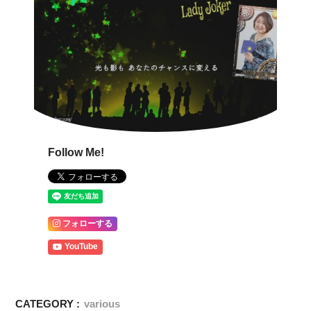
Follow Me!
フォローする
YouTube
CATEGORY :
various