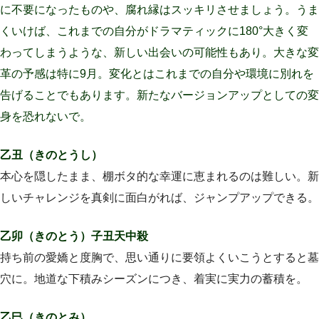
に不要になったものや、腐れ縁はスッキリさせましょう。うま
くいけば、これまでの自分がドラマティックに180°大きく変
わってしまうような、新しい出会いの可能性もあり。大きな変
革の予感は特に9月。変化とはこれまでの自分や環境に別れを
告げることでもあります。新たなバージョンアップとしての変
身を恐れないで。
乙丑（きのとうし）
本心を隠したまま、棚ボタ的な幸運に恵まれるのは難しい。新
しいチャレンジを真剣に面白がれば、ジャンプアップできる。
乙卯（きのとう）子丑天中殺
持ち前の愛嬌と度胸で、思い通りに要領よくいこうとすると墓
穴に。地道な下積みシーズンにつき、着実に実力の蓄積を。
乙巳（きのとみ）