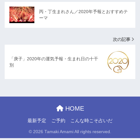
丙・丁生まれさん／2020年予報とおすすめテ
ーマ
次の記事
「庚子」2020年の運気予報・生まれ日の十干
別
HOME
最新予定
ご予約
こんな時こそ占いだ
© 2026 Tamaki Amami All rights reserved.