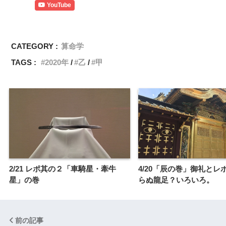
YouTube
CATEGORY :
算命学
TAGS :
2020年
乙
甲
2/21 レポ其の２「車騎星・牽牛
4/20「辰の巻」御礼とレ
星」の巻
らぬ龍足？いろいろ。
前の記事