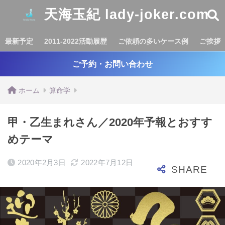
天海玉紀 lady-joker.com
最新予定
2011-2022活動履歴
ご依頼の多いケース例
ご挨拶
ご予約・お問い合わせ
ホーム
算命学
甲・乙生まれさん／2020年予報とおすす
めテーマ
2020年2月3日
2022年7月12日