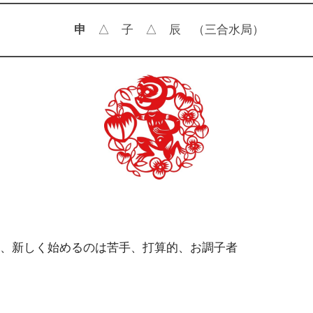
申
△ 子 △ 辰 （三合水局）
、新しく始めるのは苦手、打算的、お調子者