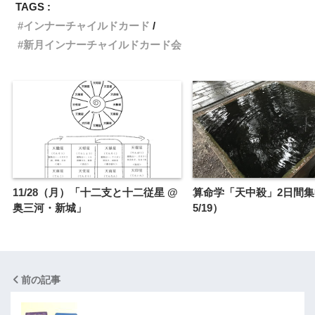
TAGS :
インナーチャイルドカード
新月インナーチャイルドカード会
11/28（月）「十二支と十二従星 @
算命学「天中殺」2日間集中（
奥三河・新城」
5/19）
前の記事