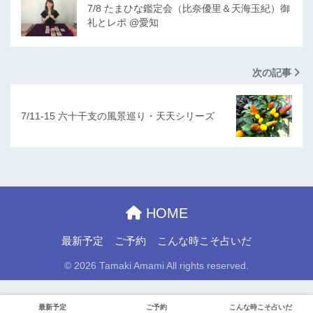
7/8 たまひな鑑定会（比奈優里＆天海玉紀）御
礼とレポ @愛知
次の記事
7/11-15 六十干支の風景巡り・天天シリーズ
HOME
最新予定
ご予約
こんな時こそ占いだ
© 2026 Tamaki Amami All rights reserved.
最新予定
ご予約
こんな時こそ占いだ