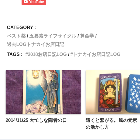
YouTube
CATEGORY :
ベスト盤
五要素ライフサイクル
算命学
過去LOGトナカイお店日記
TAGS :
2018お店日記LOG
トナカイお店日記LOG
2014/11/25 大忙しな隠者の日
遠くと繋がる。風の元素
の活かし方