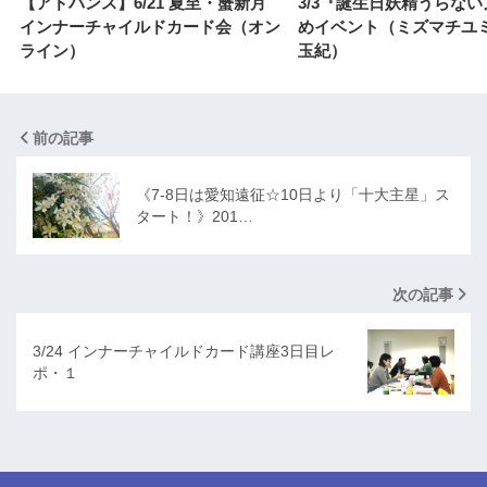
【アドバンス】6/21 夏至・蟹新月
3/3『誕生日妖精うらな
インナーチャイルドカード会（オン
めイベント（ミズマチユ
ライン）
玉紀）
前の記事
《7-8日は愛知遠征☆10日より「十大主星」ス
タート！》201…
次の記事
3/24 インナーチャイルドカード講座3日目レ
ポ・１