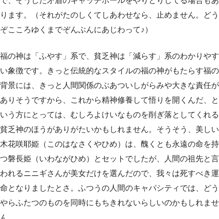
で、そうした矛盾のキャッチボールをやりとりしてる場合もあ
ります。（それがたのしくてしあわせなら、止めません。どう
ぞこころゆくまでぞんぶんにあじわって♪）
福の神は「ふやす」系で、貧乏神は「減らす」系のわかりやす
い象徴です。きっと伝統的なスタイルの福の神がもたらす福の
背景には、きっと人間関係のぶあついしがらみや大きな責任が
ありそうですから、これから精神修養して悟りを開くんだ、と
いう方にとっては、むしろよけいなものを削ぎ落としてくれる
貧乏神のほうがありがたいかもしれません。そうそう、美しい
木花咲耶姫（このはなさくやひめ）は、醜くとも永遠の命を持
つ磐長姫（いわながひめ）とセットでしたが、人間の祖先と言
われるニニギさんが美女だけを選んだので、我々は死すべき運
命となりましたとさ。ふつうの人間のキャパシティでは、どう
やらふたつのものを同時にもちきれないらしいのかもしれませ
ん。