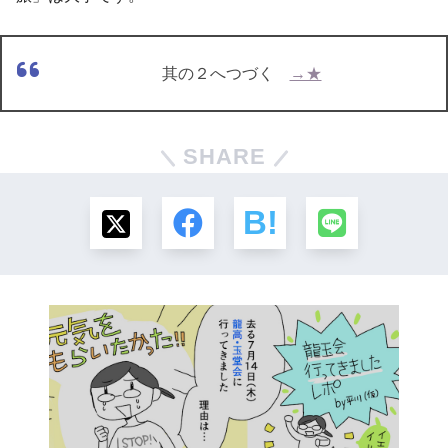
其の２へつづく
→★
SHARE