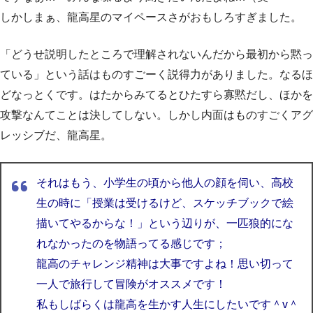
しかしまぁ、龍高星のマイペースさがおもしろすぎました。
「どうせ説明したところで理解されないんだから最初から黙っ
ている」という話はものすごーく説得力がありました。なるほ
どなっとくです。はたからみてるとひたすら寡黙だし、ほかを
攻撃なんてことは決してしない。しかし内面はものすごくアグ
レッシブだ、龍高星。
それはもう、小学生の頃から他人の顔を伺い、高校
生の時に「
授業は受けるけど、スケッチブックで絵
描いてやるからな！」
という辺りが、一匹狼的にな
れなかったのを物語ってる感じです；
龍高のチャレンジ精神は大事ですよね！
思い切って
一人で旅行して冒険がオススメです！
私もしばらくは龍高を生かす人生にしたいです＾v＾