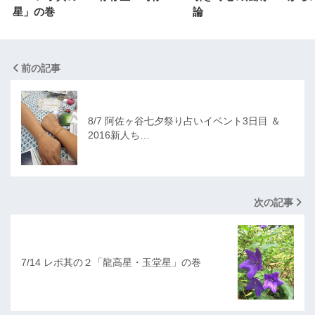
星」の巻
論
前の記事
8/7 阿佐ヶ谷七夕祭り占いイベント3日目 ＆
2016新人ち…
次の記事
7/14 レポ其の２「龍高星・玉堂星」の巻