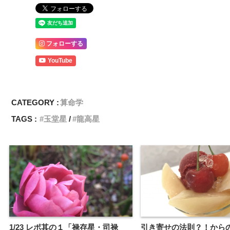
フォローする
YouTube
CATEGORY :
算命学
TAGS :
玉堂星
龍高星
1/23 レポ其の１「禄存星・司禄
引き寄せの法則？！から