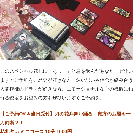
このスペシャル花札に「あっ！」と息を飲んだあなた、ぜひい
ますぐご予約を。歴史が好きな方、深い思いや信念が絡み合う
人間模様のドラマが好きな方、エモーショナルな心の機微に触
れる鑑定をお望みの方もぜひいますぐご予約を。
【ご予約OK＆当日受付】
刃の花弁舞い踊る 貴方のお題を一
刀両断？！
花札占い ミニコース 10分 1000円