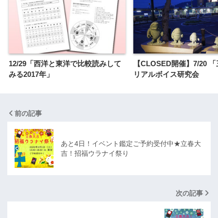
12/29「西洋と東洋で比較読みして
【CLOSED開催】7/20 
みる2017年」
リアルボイス研究会
前の記事
あと4日！イベント鑑定ご予約受付中★立春大
吉！招福ウラナイ祭り
次の記事