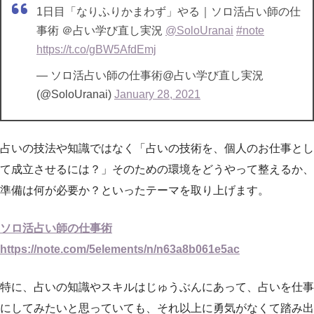
1日目「なりふりかまわず」やる｜ソロ活占い師の仕
事術 ＠占い学び直し実況
@SoloUranai
#note
https://t.co/gBW5AfdEmj
— ソロ活占い師の仕事術@占い学び直し実況
(@SoloUranai)
January 28, 2021
占いの技法や知識ではなく「占いの技術を、個人のお仕事とし
て成立させるには？」そのための環境をどうやって整えるか、
準備は何が必要か？といったテーマを取り上げます。
ソロ活占い師の仕事術
https://note.com/5elements/n/n63a8b061e5ac
特に、占いの知識やスキルはじゅうぶんにあって、占いを仕事
にしてみたいと思っていても、それ以上に勇気がなくて踏み出