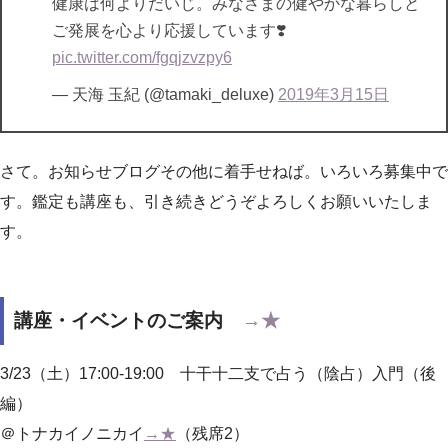
健康は何よりだいじ。みなさまの健やかな暮らしと
ご発展を心より応援しています❣️
pic.twitter.com/fgqjzvzpy6
— 天海 玉紀 (@tamaki_deluxe)
2019年3月15日
さて。お知らせブログその他に着手せねば。いろいろ募集中で
す。鑑定も講座も、引き続きどうぞよろしくお願いいたしま
す。
講座・イベントのご案内
→★
3/23（土）17:00-19:00 十干十二支で占う（陰占）入門（後
編）
＠トナカイノニカイ
→★
（残席2）