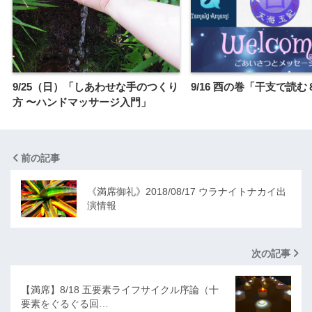
9/25（日）「しあわせな手のつくり
9/16 酉の巻「干支で読む
方 〜ハンドマッサージ入門」
前の記事
《満席御礼》2018/08/17 ウラナイトナカイ出
演情報
次の記事
【満席】8/18 五要素ライフサイクル序論（十
要素をぐるぐる回…