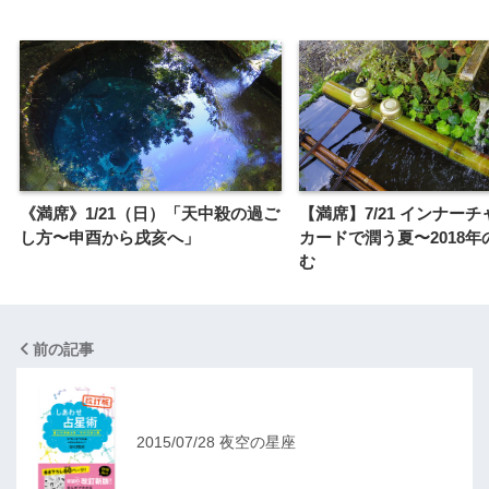
《満席》1/21（日）「天中殺の過ご
【満席】7/21 インナー
し方〜申酉から戌亥へ」
カードで潤う夏〜2018年
む
前の記事
2015/07/28 夜空の星座