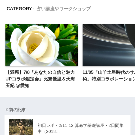
CATEGORY :
占い講座やワークショップ
【満席】7/8「あなたの自信と魅力
11/05「山羊土星時代の
UPコラボ鑑定会」比奈優里＆天海
術」特別コラボレーショ
玉紀 @愛知
前の記事
初日レポ・2/11-12 算命学基礎講座・2日間集
中（2018…