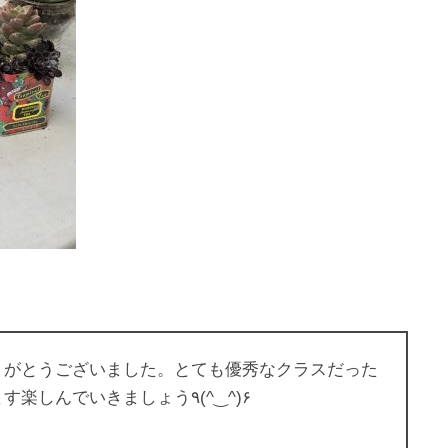
りがとうございました。とても優秀なクラスだった
ので、最終回はかなり先の展望まで御案内しました。みなさまの前に旅の扉は開かれた♪これからもますます楽しんでいきましょう٩(^‿^)۶