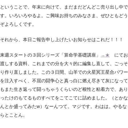
ということで、年末に向けて、まだまだどんどこ売り出し中で
す。いろいろやるよ。ご興味お持ちのみなさま、ぜひともどう
ぞよろしくです。
それから、本日ご報告申し上げたいお知らせはこれだ！！！
来週スタートの３回シリーズ「算命学基礎講座」
→★
にてお
渡しする資料、これまでの分を大々的に編集し直して、ごっそ
り作り直しました。この３日間、山羊での火星冥王星合パワー
を注入すべく、不屈の闘争心と真っ白に燃え尽きて灰になって
もまた生き返って闘っちゃうくらいのど根性と粘着力で、あり
ったけのもてるものすべてをこてこてに詰めました。（とかな
んとか盛ってみたw）なーんつて。マジです。わはは。やるな
らとことん。