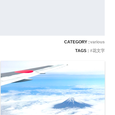
CATEGORY :
various
TAGS :
花文字