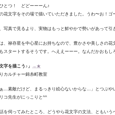
ひとつ！ どどーーーん♪
の花文字をその場で描いていただきました。うわ〜お！ゴ
、写真で見るより、実物はもっと鮮やかで勢いがあって引
は、禄存星を中心星にお持ちなので、豊かさや美しさの花
もスタートするそうです。へええーーー。なんだかおもし
文字を描こう♪」
→★
りカルチャー錦糸町教室
ぁ…素敵だけど、まるっきり絵心ないからな…」とつぶや
リコ先生がにっこりと^^
話を伺ってみたところ、どうやら花文字の文法、ともいう