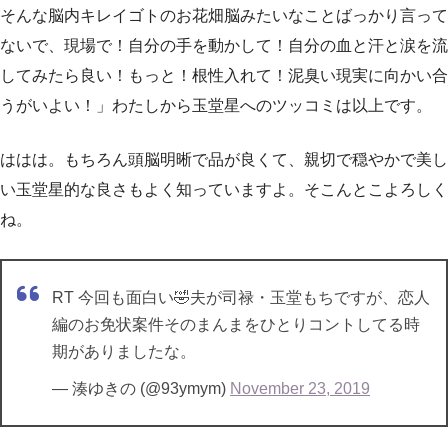
そんな脳内キレイゴトのお花畑脳みたいなことばっかり言って
ないで、現場で！自分の手を動かして！自分の血と汗と涙を流
してみたら良い！もっと！根性入れて！泥臭い現実に向かい合
うがいよい！」わたしから玉堂星へのツッコミは以上です。
ははは。もちろん頭脳明晰で品が良くて、親切で穏やかで美し
い玉堂星的な良さもよく知っていますよ。そこんとこよろしく
ね。
RT 今回も面白い🤣夫が司禄・玉堂もちですが、恋人
編のお免状案件そのまんまをひとりコントしてる時
期がありましたな。
— 湊ゆきの (@93ymym)
November 23, 2019