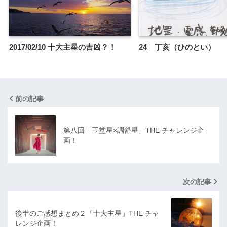
2017/02/10 十大主星の吉凶？！
24 丁亥（ひのとい）
前の記事
第八回「玉堂星×調舒星」THE チャレンジ企
画！
次の記事
後半のご感想まとめ２「十大主星」THE チャ
レンジ企画！