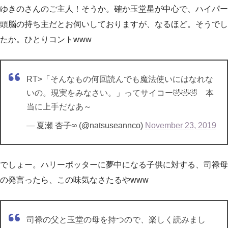
ゆきのさんのご主人！そうか。確か玉堂星が中心で、ハイパー
頭脳の持ち主だとお伺いしておりますが、なるほど。そうでし
たか。ひとりコントwww
RT>「そんなもの何回読んでも魔法使いにはなれな
いの。現実をみなさい。」ってサイコー🤣🤣🤣 本
当に上手だなあ～
— 夏瀬 杏子∞ (@natsuseannco)
November 23, 2019
でしょー。ハリーポッターに夢中になる子供に対する、司禄母
の発言ったら、この味気なさたるやwww
司禄の父と玉堂の母を持つので、楽しく読みまし