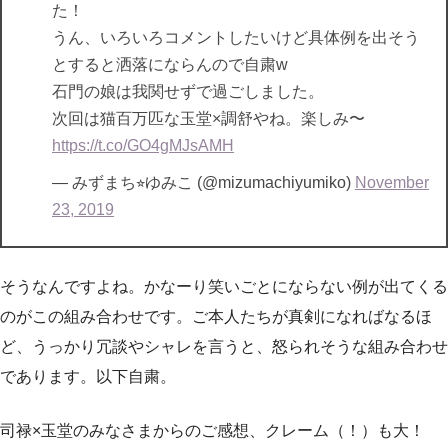
た！
うん、いろいろコメントしたいけど具体例を出そう
とすると洒落にならんので自粛w
石門の娘は我関せずで過ごしました。
次回は猫百万匹な玉堂×調舒やね。楽しみ〜
https://t.co/GO4gMJsAMH
— みずまち⭐︎ゆみこ (@mizumachiyumiko)
November
23, 2019
そうなんですよね。かなーり笑いごとにならない例が出てくる
のがこの組み合わせです。ご本人たちが真剣になればなるほ
ど、うっかり冗談やシャレを言うと、怒られそうな組み合わせ
であります。以下自粛。
司禄×玉堂のみなさまからのご感想、クレーム（！）も大！