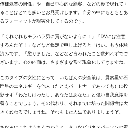
俺様気質の男性」や「自己中心的な顧客」などの形で現れてく
ることはとても多いとお見受けします。自分の中にもともとあ
るフォーマットが現実化してくるのです。
「くれぐれもモラハラ男に貢がないように！」「DVには注意
するんだぞ！」などなど鑑定で申し上げると「はい。もう体験
済みです」「懲りました」などなど言われたこと数知れずでご
ざいます。心の内面は、さまざまな形で現象化してきますね。
このタイプの女性にとって、いちばんの安全策は、貫索星や石
門星のエネルギーを他人（たとえパートナーであっても）に投
影せず「わたしはわたし、あなたはあなた」と強い自我意識を
養うことでしょう。その代わり、それまでに培った関係性は大
きく変わるでしょうね。それもまた人生でありましょうぞ。
ちなみにこれはうまくつかうと、タフなビジネスパーソンの素