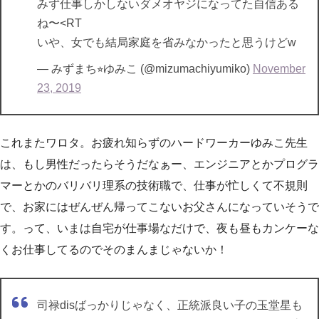
みず仕事しかしないダメオヤジになってた自信ある
ね〜<RT
いや、女でも結局家庭を省みなかったと思うけどw
— みずまち⭐︎ゆみこ (@mizumachiyumiko)
November
23, 2019
これまたワロタ。お疲れ知らずのハードワーカーゆみこ先生
は、もし男性だったらそうだなぁー、エンジニアとかプログラ
マーとかのバリバリ理系の技術職で、仕事が忙しくて不規則
で、お家にはぜんぜん帰ってこないお父さんになっていそうで
す。って、いまは自宅が仕事場なだけで、夜も昼もカンケーな
くお仕事してるのでそのまんまじゃないか！
司禄disばっかりじゃなく、正統派良い子の玉堂星も