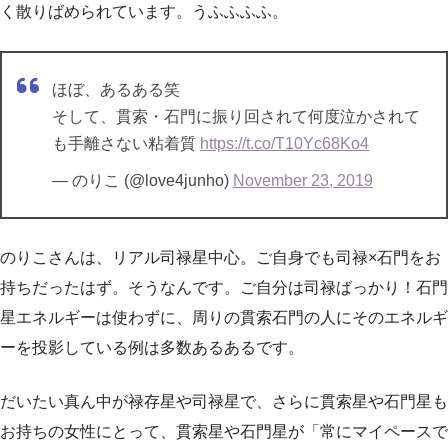
く散りばめられています。うふふふふ。
ほぼ、あるある笑
そして、貫索・石門に振り回されて何度泣かされて
も手離さない粘着質
https://t.co/T10Yc68Ko4
— のりこ (@love4junho)
November 23, 2019
のりこさんは、リアル司禄星中心。ご自身でも司禄×石門をお
持ちだったはず。そうなんです。ご自分は司禄ばっかり！石門
星エネルギーは使わずに、周りの貫索石門の人にそのエネルギ
ーを投影している例は多数あるあるです。
だいたい真ん中が禄存星や司禄星で、さらに貫索星や石門星も
お持ちの女性にとって、貫索星や石門星が「常にマイペースで