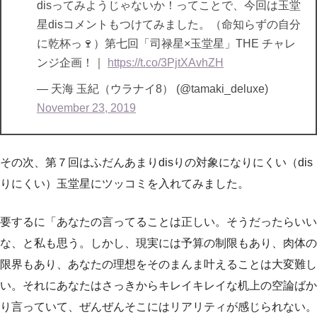
disってみようじゃないか！ってことで、今回は玉堂
星disコメントもつけてみました。（命知らずの自分
に乾杯っ🍷）第七回「司禄星×玉堂星」THE チャレ
ンジ企画！｜
https://t.co/3PjtXAvhZH
— 天海 玉紀（ウラナイ8） (@tamaki_deluxe)
November 23, 2019
その次、第７回はふだんあまりdisりの対象になりにくい（dis
りにくい）玉堂星にツッコミを入れてみました。
要するに「あなたの言ってることは正しい。そうだったらいい
な、と私も思う。しかし、現実には予算の制限もあり、肉体の
限界もあり、あなたの理想をそのまんま叶えることは大変難し
い。それにあなたはさっきからキレイキレイな机上の空論ばか
り言っていて、ぜんぜんそこにはリアリティが感じられない。