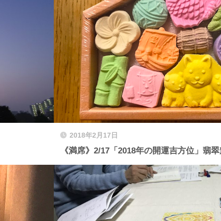
2018年2月17日
《満席》2/17「2018年の開運吉方位」翡