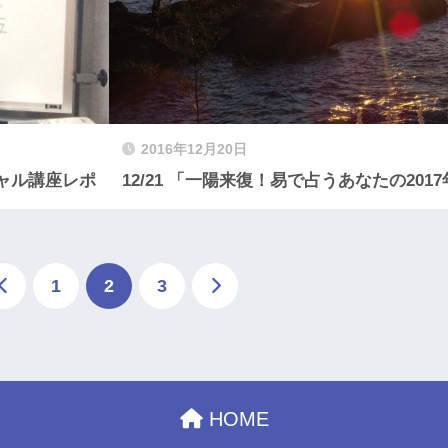
2016年12月20日
シャル講座レポ
12/21 「一陽来復！易で占うあなたの201
1
2
3
HOME