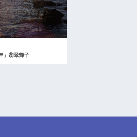
7年」翡翠輝子