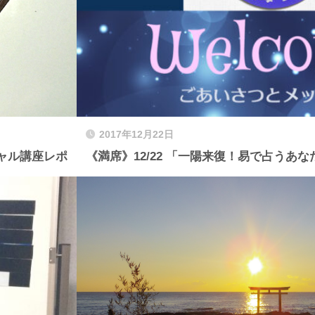
2017年12月22日
シャル講座レポ
《満席》12/22 「一陽来復！易で占うあな