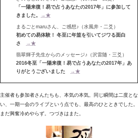
「一陽来復！易で占うあなたの2017年」に参加して
きました。
→★
まるごとmaruさん、ご感想♪（水風井・二爻）
初めての易体験！ 冬至に年筮を引いてジワる面白
さ
→★
翡翠輝子先生からのメッセージ♪（沢雷随・三爻）
2016冬至「一陽来復！易で占うあなたの2017年」あ
りがとうございました
→★
主催者も参加者さんたちも、本気の本気。同じ瞬間は二度とな
い、一期一会のライブという点でも、最高のひとときでした。
まだ興奮冷めやらず。つづきはまた。