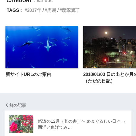
CATEGORY :
various
TAGS :
2017年
周易
翡翠輝子
新サイトURLのご案内
2018/01/03 日の出とか
（ただの日記）
前の記事
怒涛の12月（其の参）〜 めまぐるしい日々 →
西洋と東洋でみ…