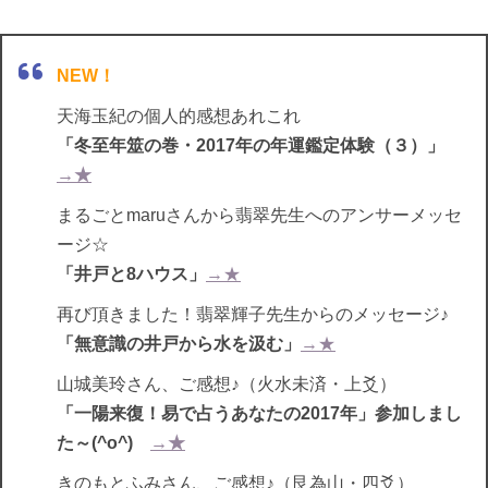
NEW！
天海玉紀の個人的感想あれこれ
「冬至年筮の巻・2017年の年運鑑定体験（３）」
→★
まるごとmaruさんから翡翠先生へのアンサーメッセ
ージ☆
「井戸と8ハウス」
→★
再び頂きました！翡翠輝子先生からのメッセージ♪
「無意識の井戸から水を汲む」
→★
山城美玲さん、ご感想♪（火水未済・上爻）
「一陽来復！易で占うあなたの2017年」参加しまし
た～(^o^)
→★
きのもとふみさん、ご感想♪（艮為山・四爻）