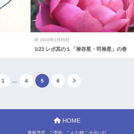
2016年1月25日
1/23 レポ其の１「禄存星・司禄星」の巻
1
…
4
5
6
HOME
最新予定
ご予約
こんな時こそ占いだ