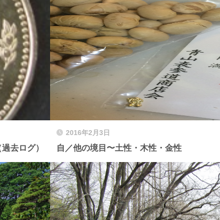
2016年2月3日
星（過去ログ）
自／他の境目〜土性・木性・金性