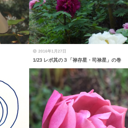
2016年1月27日
1/23 レポ其の３「禄存星・司禄星」の巻