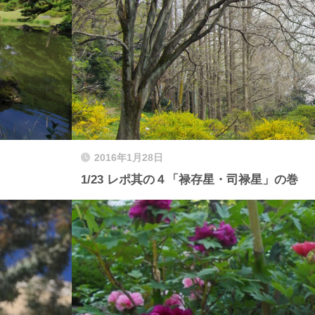
2016年1月28日
1/23 レポ其の４「禄存星・司禄星」の巻