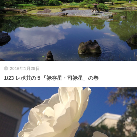
2016年1月29日
1/23 レポ其の５「禄存星・司禄星」の巻