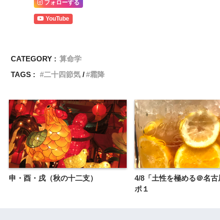
フォローする
YouTube
CATEGORY :
算命学
TAGS :
二十四節気
霜降
申・酉・戌（秋の十二支）
4/8「土性を極める＠名
ポ１