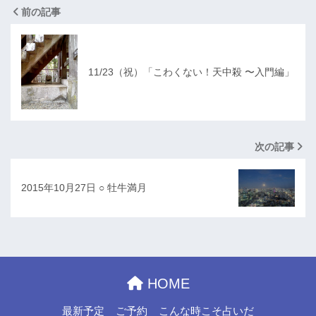
前の記事
11/23（祝）「こわくない！天中殺 〜入門編」
次の記事
2015年10月27日 ○ 牡牛満月
HOME
最新予定
ご予約
こんな時こそ占いだ