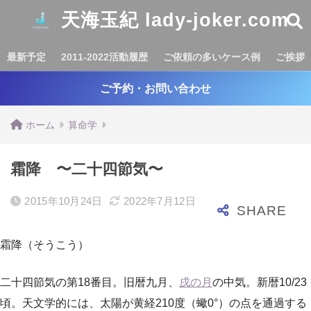
天海玉紀 lady-joker.com
最新予定
2011-2022活動履歴
ご依頼の多いケース例
ご挨拶
ご予約・お問い合わせ
ホーム
算命学
霜降 〜二十四節気〜
2015年10月24日
2022年7月12日
霜降（そうこう）
二十四節気の第18番目。旧暦九月、
戌の月
の中気。新暦10/23
頃。天文学的には、太陽が黄経210度（蠍0°）の点を通過する