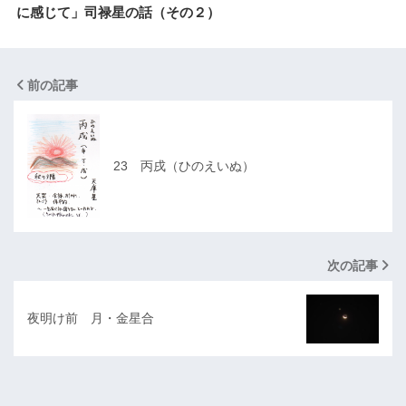
に感じて」司禄星の話（その２）
前の記事
23 丙戌（ひのえいぬ）
次の記事
夜明け前 月・金星合