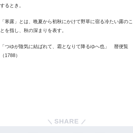
するとき。
「寒露」とは、晩夏から初秋にかけて野草に宿る冷たい露のこ
とを指し、秋の深まりを表す。
「つゆが陰気に結ばれて、霜となりて降るゆへ也」 暦便覧
（1788）
SHARE