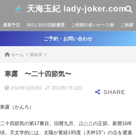
天海玉紀 lady-joker.com
最新予定
2011-2022活動履歴
ご依頼の多いケース例
ご挨拶
ご予約・お問い合わせ
ホーム
算命学
寒露 〜二十四節気〜
2015年10月8日
2022年7月12日
寒露（かんろ）
二十四節気の第17番目。旧暦九月、
戌の月
の正節。新暦10/8
頃。天文学的には、太陽が黄経195度（天秤15°）の点を通過