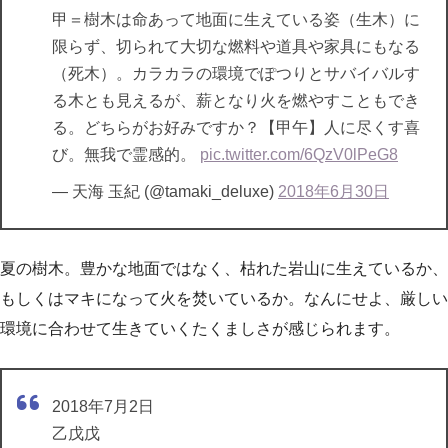
甲＝樹木は命あって地面に生えている姿（生木）に
限らず、切られて大切な燃料や道具や家具にもなる
（死木）。カラカラの環境でぽつりとサバイバルす
る木とも見えるが、薪となり火を燃やすこともでき
る。どちらがお好みですか？【甲午】人に尽くす喜
び。無我で霊感的。
pic.twitter.com/6QzV0lPeG8
— 天海 玉紀 (@tamaki_deluxe)
2018年6月30日
夏の樹木。豊かな地面ではなく、枯れた岩山に生えているか、
もしくはマキになって火を焚いているか。なんにせよ、厳しい
環境に合わせて生きていくたくましさが感じられます。
2018年7月2日
乙戊戊