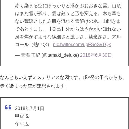
赤く染まる空にぽっかりと浮かぶおおきな雲。山頂
はまだ雪が残り、雲は刻々と形を変える。木も草も
ない荒涼とした岩肌を流れる雪解けの水。山開きま
であとすこし。【癸巳】外からはうかがい知れない
身を焦がすような繊細さと激しさ、執念深さ。アル
コール（熱い水）
pic.twitter.com/upFSeSvTQk
— 天海 玉紀 (@tamaki_deluxe)
2018年6月30日
なんともいえずミステリアスな図です。戊×癸の干合からも、
赤く染まった空が連想されます。
2018年7月1日
甲戊戊
午午戊