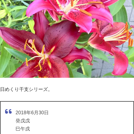
日めくり干支シリーズ。
2018年6月30日
癸戊戊
巳午戌