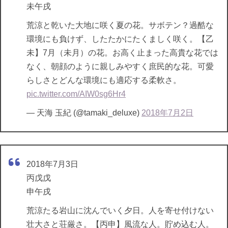
未午戌
荒涼と乾いた大地に咲く夏の花。サボテン？過酷な
環境にも負けず、したたかにたくましく咲く。【乙
未】7月（未月）の花。お高く止まった高貴な花では
なく、朝顔のように親しみやすく庶民的な花。可愛
らしさとどんな環境にも適応する柔軟さ。
pic.twitter.com/AIW0sg6Hr4
— 天海 玉紀 (@tamaki_deluxe)
2018年7月2日
2018年7月3日
丙戊戊
申午戌
荒涼たる岩山に沈んでいく夕日。人を寄せ付けない
壮大さと荘厳さ。【丙申】風流な人。貯め込む人。