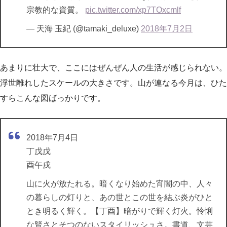
宗教的な資質。
pic.twitter.com/xp7TOxcmlf
— 天海 玉紀 (@tamaki_deluxe)
2018年7月2日
あまりに壮大で、ここにはぜんぜん人の生活が感じられない。
浮世離れしたスケールの大きさです。山が連なる今月は、ひた
すらこんな図ばっかりです。
2018年7月4日
丁戊戊
酉午戌
山に火が放たれる。暗くなり始めた宵闇の中、人々
の暮らしの灯りと、あの世とこの世を結ぶ炎がひと
とき明るく輝く。【丁酉】暗がりで輝く灯火。怜悧
な賢さとそつのないスタイリッシュさ。書道、文芸