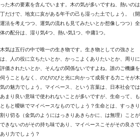
った木の要素を含んでいます。木の気が多いですね、熱いのは
丁だけで、地支に亥がある年干の己も湿った土でしょう。（開
運法を考えつつ、運気の流れも見てみたいとか想像しつつ）全
体の配分は、湿り気4つ、熱い気1つ、中庸1つ。
木気は五行の中で唯一の生き物です。生き物としての強さと
は、人の役に立ちたいとか、かっこよくありたいとか、周りに
評価されたいとか、そんなの関係ないですよね。誰のご機嫌を
伺うこともなく、のびのびと光に向かって成長する力こそが木
気の魅力でしょう。マイペース、という言葉は、日本社会では
あまり良い意味で使われないことが多いですが、生命って、も
ともと曖昧でマイペースなものでしょう？生命とは、すっきり
割り切る（金気のようにはっきりあきらかに、は無理）ことが
できないのがその持ち味であり、マイペースこそがその良さで
あり力でしょう？