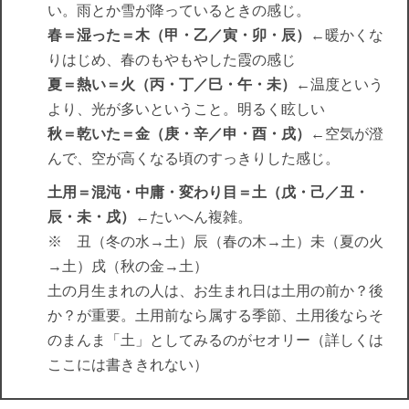
い。雨とか雪が降っているときの感じ。
春＝湿った＝木（甲・乙／寅・卯・辰）
←暖かくな
りはじめ、春のもやもやした霞の感じ
夏＝熱い＝火（丙・丁／巳・午・未）
←温度という
より、光が多いということ。明るく眩しい
秋＝乾いた＝金（庚・辛／申・酉・戌）
←空気が澄
んで、空が高くなる頃のすっきりした感じ。
土用＝混沌・中庸・変わり目＝土（戊・己／丑・
辰・未・戌）
←たいへん複雑。
※ 丑（冬の水→土）辰（春の木→土）未（夏の火
→土）戌（秋の金→土）
土の月生まれの人は、お生まれ日は土用の前か？後
か？が重要。土用前なら属する季節、土用後ならそ
のまんま「土」としてみるのがセオリー（詳しくは
ここには書ききれない）