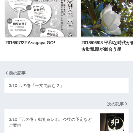
2016/07/22 Asagaya GO!
2018/06/08 平和な時代
★動乱期が似合う星
前の記事
3/10 卯の巻「干支で読む２」
次の記事
3/10「卯の巻」御礼＆レポ、今後の予定など
ご案内