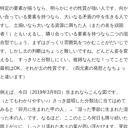
特定の要素が揃うなら、明らかにその性質が強い人です。向か
い合っている要素を持つなら、大いなる矛盾の中を生きる人で
すし、土揃いなら大いなる資源に満ちた人（またの名を頑固
者！）ともいえるし、隣り合っている要素を持つなら二つの混
合型でしょう。まずはざっくり雰囲気をつかむことがだいじで
す。しかし土の判断はちょっと難しいですね。どんどん姿を変
えるし、すっきりと分類しにくい。複雑なんだな！ってことで
最初はOK。それが土の性質です。（四元素の発想となちょっ
と違います）
例えば、今日（2019年3月8日）生まれならこんな図です。
（とてもわかりやすい♪）さっき提唱した分類法に当てはめて
みると「卯月に生まれた甲の人」→「湿った季節に生まれた湿
った木の人」です。なるほど。ここのところ何日も降り続いた
雨上がりに、しっとり濡れた木々の葉が思い浮かびます。芽吹