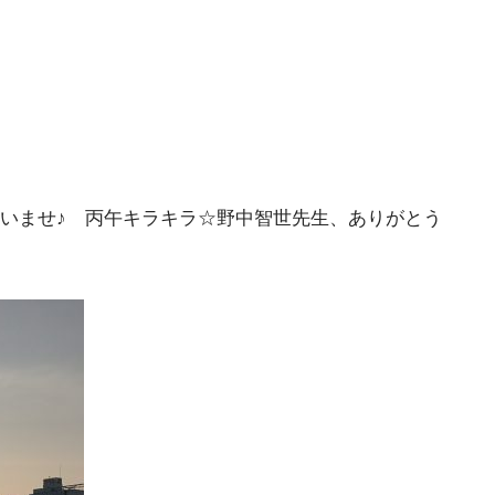
さいませ♪ 丙午キラキラ☆野中智世先生、ありがとう