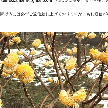
tamaki.amami◎gmail.com
（◎は＠に変更）まで直接ご
時間以内には必ずご返信差し上げておりますが、もし返信