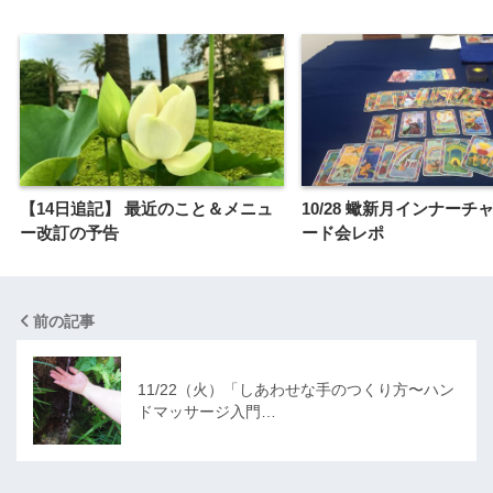
【14日追記】 最近のこと＆メニュ
10/28 蠍新月インナーチ
ー改訂の予告
ード会レポ
前の記事
11/22（火）「しあわせな手のつくり方〜ハン
ドマッサージ入門…