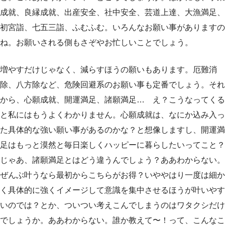
成就、良縁成就、出産安全、社中安全、芸道上達、大漁満足、
初宮詣、七五三詣、ふむふむ。いろんなお願い事がありますの
ね。お願いされる側もさぞやお忙しいことでしょう。
増やすだけじゃなく、減らすほうの願いもあります。厄難消
除、八方除など、危険回避系のお願い事も定番でしょう。それ
から、心願成就、開運満足、諸願満足… え？こうなってくる
と私にはもうよくわかりません。心願成就は、なにか込み入っ
た具体的な強い願い事があるのかな？と想像しますし、開運満
足はもっと漠然と毎日楽しくハッピーに暮らしたいってこと？
じゃあ、諸願満足とはどう違うんでしょう？ああわからない。
ぜんぶ叶うなら最初からこちらがお得？いややはり一度は細か
く具体的に強くイメージして意識を集中させるほうが叶いやす
いのでは？とか、ついつい考えこんでしまうのはワタクシだけ
でしょうか。ああわからない。誰か教えて〜！って、こんなこ