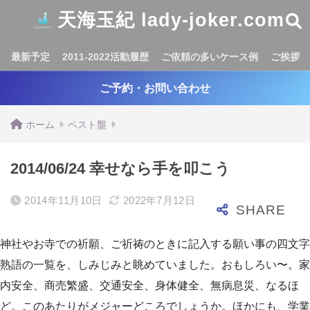
天海玉紀 lady-joker.com
最新予定
2011-2022活動履歴
ご依頼の多いケース例
ご挨拶
ご予約・お問い合わせ
ホーム
ベスト盤
2014/06/24 幸せなら手を叩こう
2014年11月10日
2022年7月12日
神社やお寺での祈願、ご祈祷のときに記入する願い事の四文字
熟語の一覧を、しみじみと眺めていました。おもしろい〜。家
内安全、商売繁盛、交通安全、身体健全、無病息災、なるほ
ど。このあたりがメジャーどころでしょうか。ほかにも、学業