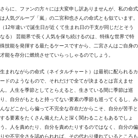
さらに、ファンの方々には大変申し訳ありませんが、私の命式
は人気グループ「嵐」の二宮和也さんの命式とも似ています。
（12年違いで誕生日が近くて生まれ日の干支が同じだとそう
なる） 芸能界で長く人気を保ち続けるのは、特殊な世界で特
殊技能を発揮する最たるケースですから、二宮さんはご自身の
才能を存分に燃焼させていらっしゃるのでしょう。
生まれながらの命式（ネイタルチャート）は最初に配られるカ
ードのようなもので、それだけで全てが決まるとは言えませ
ん。人生を季節としてとらえると、生きている間に季節は巡
り、自分がもともと持ってない要素の季節も巡ってくるし、み
んなどこかしら偏って不完全な存在だからこそ、自分が苦手と
する要素をたくさん備えた人と深く関わることもあるでしょ
う。人を責めたり、自分を責めたりするのではなく、自分の偏
りや不完全さを認められれば、その代わり優れているところも