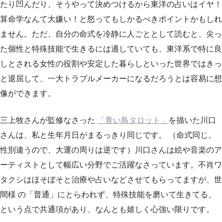
たり凹んだり、そうやって決めつけるから東洋の占いはイヤ！
算命学なんて大嫌い！と怒ってもしかるべきポイントかもしれ
ません。ただ、自分の命式を冷静に人ごととして読むと、尖っ
た個性と特殊技能で生きるには適していても、東洋系で特に良
しとされる女性の役割や安定した暮らしといった世界ではきっ
と退屈して、一大トラブルメーカーになるだろうとは容易に想
像ができます。
三上牧さんが監修なさった
「青い鳥タロット」
を描いた川口
さんは、私と生年月日がまるっきり同じです。 （命式同じ。
性別違うので、大運の周りは逆です）川口さんは絵や音楽のア
ーティストとして幅広い分野でご活躍なさっています。不肖ワ
タクシはほそぼそと治療や占いなどさせてもらってますが、世
間様 の「普通」にとらわれず、特殊技能を磨いて生きてる、
という点で共通項があり、なんとも嬉しく心強い限りです。