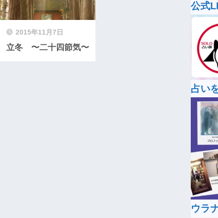
公式L
2015年11月7日
立冬 〜二十四節気〜
占い
ウラナ