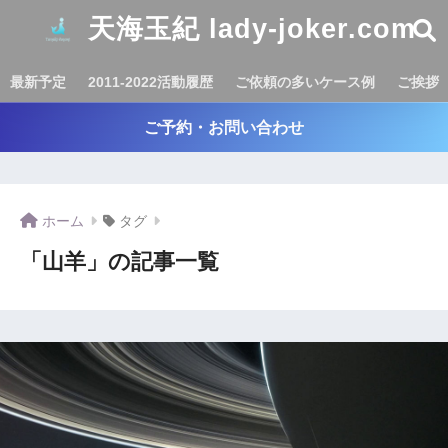
天海玉紀 lady-joker.com
最新予定
2011-2022活動履歴
ご依頼の多いケース例
ご挨拶
ご予約・お問い合わせ
ホーム
タグ
「山羊」の記事一覧