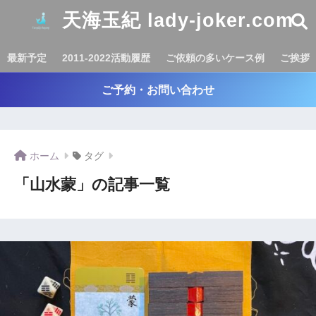
天海玉紀 lady-joker.com
最新予定
2011-2022活動履歴
ご依頼の多いケース例
ご挨拶
ご予約・お問い合わせ
ホーム
タグ
「山水蒙」の記事一覧