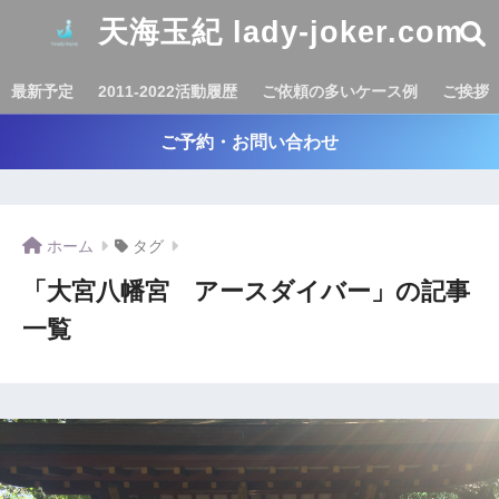
天海玉紀 lady-joker.com
最新予定
2011-2022活動履歴
ご依頼の多いケース例
ご挨拶
ご予約・お問い合わせ
ホーム
タグ
「大宮八幡宮 アースダイバー」の記事
一覧