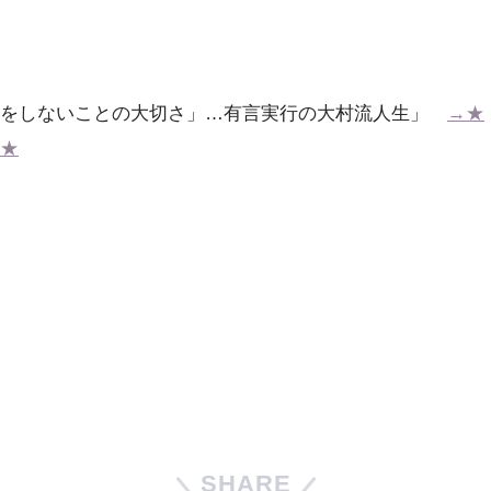
ねをしないことの大切さ」…有言実行の大村流人生」
→★
★
SHARE