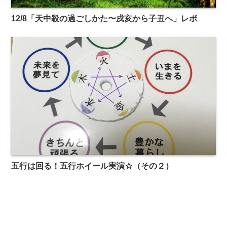
12/8「天中殺の過ごしかた〜戌亥から子丑へ」レポ
五行は回る！五行ホイール実演☆（その２）