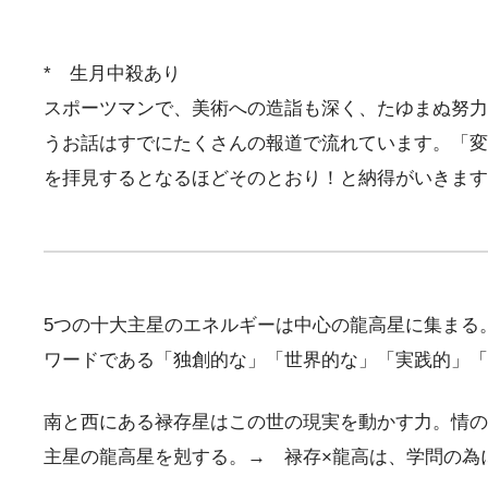
* 生月中殺あり
スポーツマンで、美術への造詣も深く、たゆまぬ努力
うお話はすでにたくさんの報道で流れています。「変
を拝見するとなるほどそのとおり！と納得がいきます
5つの十大主星のエネルギーは中心の龍高星に集まる
ワードである「独創的な」「世界的な」「実践的」「
南と西にある禄存星はこの世の現実を動かす力。情の
主星の龍高星を剋する。→ 禄存×龍高は、学問の為