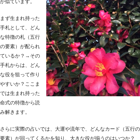
か似ています。
まず生まれ持った
手札として、どん
な特徴の札（五行
の要素）が配られ
ているか？→その
手札からは、どん
な役を狙って作り
やすいか？ここま
では生まれ持った
命式の特徴から読
み解きます。
さらに実際の占いでは、大運や流年で、どんなカード（五行の
要素）が回ってくるかを知り、大きな役が揃うのはいつか？