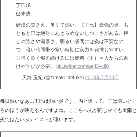
丁己戊
巳未戌
砂漠の焚き火。暑くて熱い。【丁巳】最強の炎。も
ともと巳は絶対にあきらめないしつこさがある。押
しの強さや濃厚さ。明るい昼間には炎は不要なの
で、暗い時間帯や寒い時期に実力を発揮しやすい。
力強く長く燃え続けるには燃料（甲）＝人からの助
けや学びが必要。
pic.twitter.com/aejf3ycfi0
— 天海 玉紀 (@tamaki_deluxe)
2018年7月23日
毎日熱いなぁ…丁巳は熱い炎です。丙と違って、丁は暗いとこ
ろのほうが映えるんですよね。ここらへんが同じ火でも太陽と
炎ではだいぶテイストが違います。