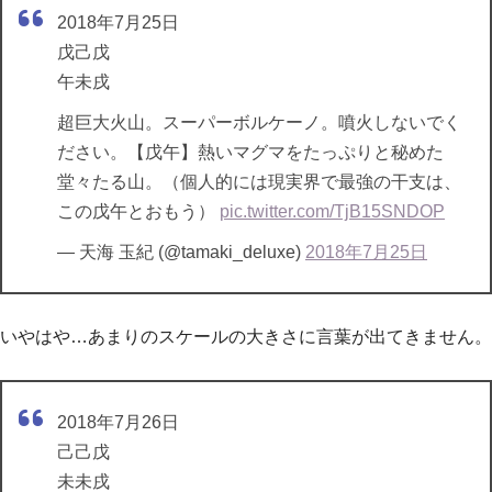
2018年7月25日
戊己戊
午未戌
超巨大火山。スーパーボルケーノ。噴火しないでく
ださい。【戊午】熱いマグマをたっぷりと秘めた
堂々たる山。（個人的には現実界で最強の干支は、
この戊午とおもう）
pic.twitter.com/TjB15SNDOP
— 天海 玉紀 (@tamaki_deluxe)
2018年7月25日
いやはや…あまりのスケールの大きさに言葉が出てきません。
2018年7月26日
己己戊
未未戌