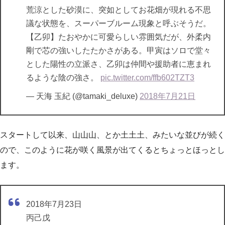
荒涼とした砂漠に、突如としてお花畑が現れる不思
議な状態を、スーパーブルーム現象と呼ぶそうだ。
【乙卯】たおやかに可愛らしい雰囲気だが、外柔内
剛で芯の強いしたたかさがある。甲寅はソロで堂々
とした陽性の立派さ、乙卯は仲間や援助者に恵まれ
るような陰の強さ。
pic.twitter.com/ffb602TZT3
— 天海 玉紀 (@tamaki_deluxe)
2018年7月21日
スタートして以来、山山山、とか土土土、みたいな並びが続く
ので、このように花が咲く風景が出てくるとちょっとほっとし
ます。
2018年7月23日
丙己戊