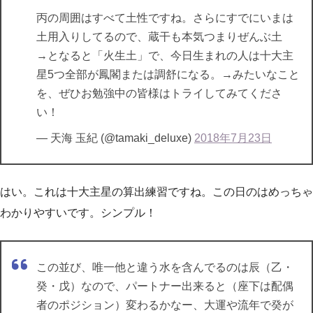
丙の周囲はすべて土性ですね。さらにすでにいまは
土用入りしてるので、蔵干も本気つまりぜんぶ土
→となると「火生土」で、今日生まれの人は十大主
星5つ全部が鳳閣または調舒になる。→みたいなこと
を、ぜひお勉強中の皆様はトライしてみてくださ
い！
— 天海 玉紀 (@tamaki_deluxe)
2018年7月23日
はい。これは十大主星の算出練習ですね。この日のはめっちゃ
わかりやすいです。シンプル！
この並び、唯一他と違う水を含んでるのは辰（乙・
癸・戊）なので、パートナー出来ると（座下は配偶
者のポジション）変わるかなー、大運や流年で癸が