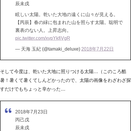
辰未戌
眩しい太陽。乾いた大地の遠くに山々が見える。
【丙辰】春の緑に包まれた山を照らす太陽。聡明で
裏表のない人。上昇志向。
pic.twitter.com/xvpYkfjVgR
— 天海 玉紀 (@tamaki_deluxe)
2018年7月22日
そして今度は、乾いた大地に照りつける太陽…（このころ酷
暑！暑くて暑くてしんどかったので、太陽の画像をわざわざ探
すだけでもちょっと辛かった…
2018年7月23日
丙己戊
辰未戌