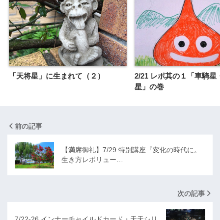
「天将星」に生まれて（２）
2/21 レポ其の１「車騎
星」の巻
前の記事
【満席御礼】7/29 特別講座『変化の時代に。
生き方レボリュー…
次の記事
7/22-26 インナーチャイルドカード・天天シリ