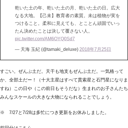
乾いた土の年、乾いた土の月、乾いた土の日。広大
なる大地。【己未】教育者の素質。未は植物が実を
つけること。柔和に見えても、とことん頑固でいっ
たん決めたことは決して覆さない人。
pic.twitter.com/AM6OYQ0Sd7
— 天海 玉紀 (@tamaki_deluxe)
2018年7月25日
すごい。ぜんぶ土だ。天干も地支もぜんぶ土だ。一気格って
か、全部土だー！（十大主星はすべて貫索星と石門星になりま
すね）この日や（この前日もそうだな）生まれのお子さんたち
みんなスケールの大きな大物になられることでしょう。
※ 7/27と7/28は多忙につき更新をお休みしました。
前回分はこちら