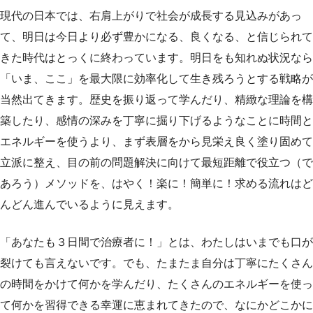
現代の日本では、右肩上がりで社会が成長する見込みがあっ
て、明日は今日より必ず豊かになる、良くなる、と信じられて
きた時代はとっくに終わっています。明日をも知れぬ状況なら
「いま、ここ」を最大限に効率化して生き残ろうとする戦略が
当然出てきます。歴史を振り返って学んだり、精緻な理論を構
築したり、感情の深みを丁寧に掘り下げるようなことに時間と
エネルギーを使うより、まず表層をから見栄え良く塗り固めて
立派に整え、目の前の問題解決に向けて最短距離で役立つ（で
あろう）メソッドを、はやく！楽に！簡単に！求める流れはど
んどん進んでいるように見えます。
「あなたも３日間で治療者に！」とは、わたしはいまでも口が
裂けても言えないです。でも、たまたま自分は丁寧にたくさん
の時間をかけて何かを学んだり、たくさんのエネルギーを使っ
て何かを習得できる幸運に恵まれてきたので、なにかどこかに