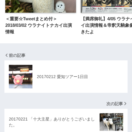
＜重要☆Tweetまとめ付＞
【満席御礼】4/05 ウラ
2018/03/02 ウラナイトナカイ出演
イ出演情報＆帝釈天騎象
情報
きたよ
前の記事
20170212 愛知ツアー1日目
次の記事
20170221 「十大主星」ありがとうございまし
た。